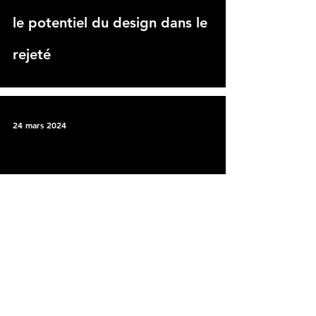
le potentiel du design dans le
rejeté
24 mars 2024
nous sommes ravis de
 video
partager notre récente étude
de projet menée dans la
région de Provence, en France