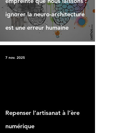
empreinte que nous laissons :
ignorer la neuro-architecture
est une erreur humaine
7 nov. 2025
 video
Repenser l’artisanat à l’ère
numérique