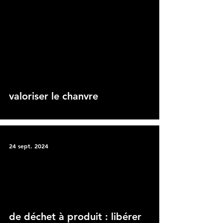
 video
valoriser le chanvre
24 sept. 2024
 video
de déchet à produit : libérer